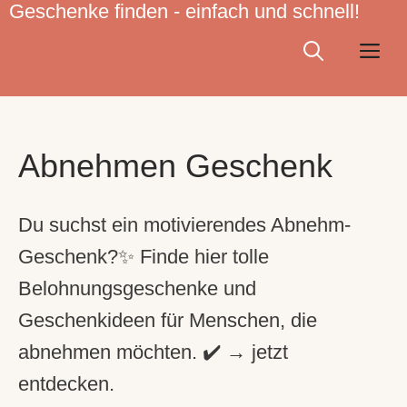
Geschenke finden - einfach und schnell!
Zum
Inhalt
Me
springen
Abnehmen Geschenk
Du suchst ein motivierendes Abnehm-
Geschenk?✨ Finde hier tolle
Belohnungsgeschenke und
Geschenkideen für Menschen, die
abnehmen möchten. ✔️ → jetzt
entdecken.