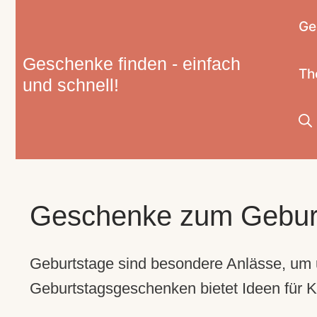
Zum
Ge
Inhalt
springen
Geschenke finden - einfach
Th
und schnell!
Geschenke zum Gebur
Geburtstage sind besondere Anlässe, um u
Geburtstagsgeschenken bietet Ideen für K