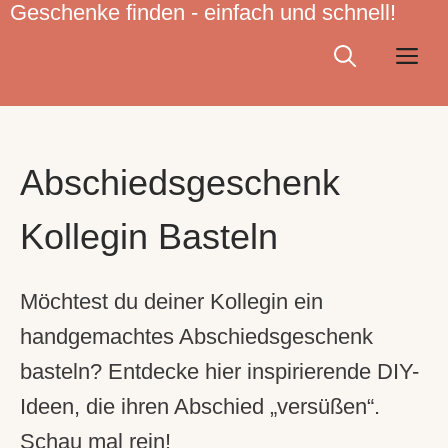
Geschenke finden - einfach und schnell!
Zum
Inhalt
Me
springen
Abschiedsgeschenk
Kollegin Basteln
Möchtest du deiner Kollegin ein
handgemachtes Abschiedsgeschenk
basteln? Entdecke hier inspirierende DIY-
Ideen, die ihren Abschied „versüßen“.
Schau mal rein!