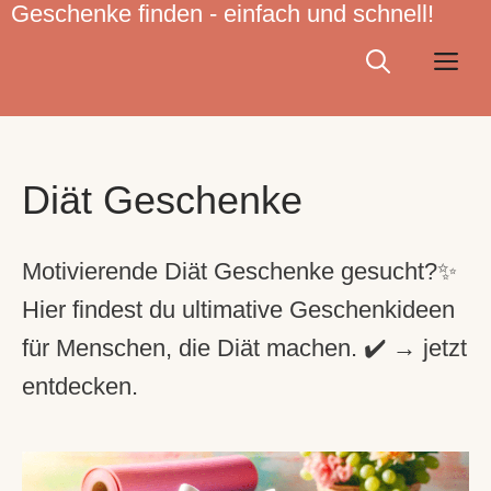
Geschenke finden - einfach und schnell!
Zum
Inhalt
Me
springen
Diät Geschenke
Motivierende Diät Geschenke gesucht?✨
Hier findest du ultimative Geschenkideen
für Menschen, die Diät machen. ✔️ → jetzt
entdecken.