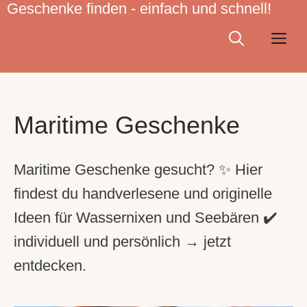
Geschenke finden - einfach und schnell!
Zum
Inhalt
Me
springen
Maritime Geschenke
Maritime Geschenke gesucht? ✨ Hier
findest du handverlesene und originelle
Ideen für Wassernixen und Seebären ✔️
individuell und persönlich → jetzt
entdecken.