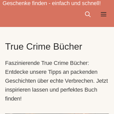
Geschenke finden - einfach und schnell!
Zum
Inhalt
Me
springen
True Crime Bücher
Faszinierende True Crime Bücher:
Entdecke unsere Tipps an packenden
Geschichten über echte Verbrechen. Jetzt
inspirieren lassen und perfektes Buch
finden!