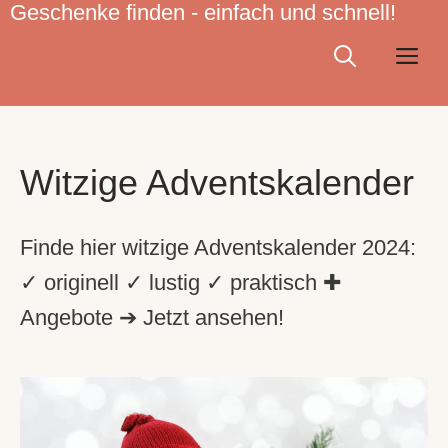
Geschenke finden - einfach und schnell!
Zum
Inhalt
Me
springen
Witzige Adventskalender
Finde hier witzige Adventskalender 2024:
✓ originell ✓ lustig ✓ praktisch ✚
Angebote ➔ Jetzt ansehen!