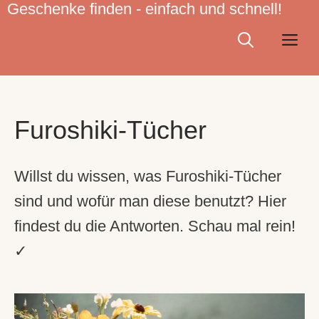
Geschenke finden - einfach und schnell!
Zum
Inhalt
Me
springen
Furoshiki-Tücher
Willst du wissen, was Furoshiki-Tücher
sind und wofür man diese benutzt? Hier
findest du die Antworten. Schau mal rein!
✓